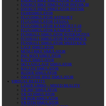
ENERGY BIKE SIMULATOR SCREEN
ENERGY BIKE SIMULATOR PHYSIK III
ENERGY BIKE SIMULATOR PHYSIK
FAHRSIMULATOR
FLUGSIMULATOR ASTROJET
FLUGSIMULATOR CESSNA
FLUGSIMULATOR KAMPFJET F-18
FLUGSIMULATOR KAMPFJET F-35
FUSSBALL SIMULATOR INTERAKTIVE
FUSSBALL SIMULATOR POWERKICK
FUSSBALL SIMULATOR SPEED KICK
LAUF SIMULATOR
MÜSLI BIKE SIMULATOR
PAC MAN SIMULATOR
RACE SIMULATOR
SKI LANGLAUF SIMULATOR
RALLYE SIMULATOR
RUDER SIMULATOR
SMOOTHIE BIKE SIMULATOR
VIRTUAL REALITY
LASER LIMBO – MIXED REALITY
VR 360° SIMULATOR
VR 5D SIMULATOR
VR BOB SIMULATOR
VR DTM SIMULATOR