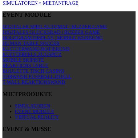
SIMULATOREN
»
MIETANFRAGE
EVENT MODULE
DIGITALER SPIELAUTOMAT | BUZZER GAME
DIGITALES GLÜCKSRAD | BUZZER GAME
HOLOGRAM DISPLAY | MOBILE WERBUNG
HUMAN TABLE SOCCER
KLETTERWAND ROTIEREND
KLETTERFELS ZUGSPITZ
MOBILE SKIPISTE
REAKTIONS TABLE
ROULETTE TISCH CASINO
TORWAND FUSSBALL DUELL
T-WALL REAKTIONSWAND
MIETPRODUKTE
SIMULATOREN
EVENT MODULE
VIRTUAL REALITY
EVENT & MESSE