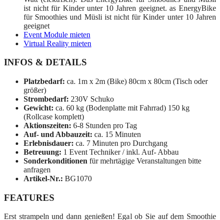
ist nicht für Kinder unter 10 Jahren geeignet. as EnergyBike
für Smoothies und Müsli ist nicht für Kinder unter 10 Jahren
geeignet
Event Module mieten
Virtual Reality mieten
INFOS & DETAILS
Platzbedarf:
ca. 1m x 2m (Bike) 80cm x 80cm (Tisch oder
größer)
Strombedarf:
230V Schuko
Gewicht:
ca. 60 kg (Bodenplatte mit Fahrrad) 150 kg
(Rollcase komplett)
Aktionszeiten:
6-8 Stunden pro Tag
Auf- und Abbauzeit:
ca. 15 Minuten
Erlebnisdauer:
ca. 7 Minuten pro Durchgang
Betreuung:
1 Event Techniker / inkl. Auf- Abbau
Sonderkonditionen
für mehrtägige Veranstaltungen bitte
anfragen
Artikel-Nr.:
BG1070
FEATURES
Erst strampeln und dann genießen! Egal ob Sie auf dem Smoothie