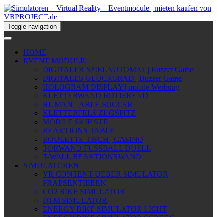
Toggle navigation
HOME
EVENT MODULE
DIGITALER SPIELAUTOMAT | Buzzer Game
DIGITALES GLÜCKSRAD | Buzzer Game
HOLOGRAM DISPLAY | mobile Werbung
KLETTERWAND ROTIEREND
HUMAN TABLE SOCCER
KLETTERFELS ZUGSPITZ
MOBILE SKIPISTE
REAKTIONS TABLE
ROULETTE TISCH | CASINO
TORWAND FUSSBALL DUELL
T-WALL REAKTIONSWAND
SIMULATOREN
VR CONTENT UEBER SIMULATOR
PRAESENTIEREN
CO2 BIKE SIMULATOR
DTM SIMULATOR
ENERGY BIKE SIMULATOR LICHT