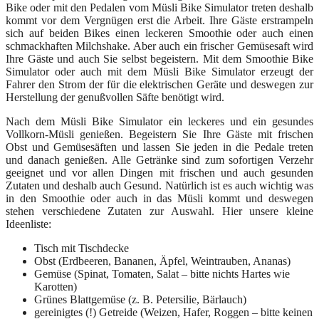
Bike oder mit den Pedalen vom Müsli Bike Simulator treten deshalb
kommt vor dem Vergnügen erst die Arbeit. Ihre Gäste erstrampeln
sich auf beiden Bikes einen leckeren Smoothie oder auch einen
schmackhaften Milchshake. Aber auch ein frischer Gemüsesaft wird
Ihre Gäste und auch Sie selbst begeistern. Mit dem Smoothie Bike
Simulator oder auch mit dem Müsli Bike Simulator erzeugt der
Fahrer den Strom der für die elektrischen Geräte und deswegen zur
Herstellung der genußvollen Säfte benötigt wird.
Nach dem Müsli Bike Simulator ein leckeres und ein gesundes
Vollkorn-Müsli genießen. Begeistern Sie Ihre Gäste mit frischen
Obst und Gemüsesäften und lassen Sie jeden in die Pedale treten
und danach genießen. Alle Getränke sind zum sofortigen Verzehr
geeignet und vor allen Dingen mit frischen und auch gesunden
Zutaten und deshalb auch Gesund. Natürlich ist es auch wichtig was
in den Smoothie oder auch in das Müsli kommt und deswegen
stehen verschiedene Zutaten zur Auswahl. Hier unsere kleine
Ideenliste:
Tisch mit Tischdecke
Obst (Erdbeeren, Bananen, Äpfel, Weintrauben, Ananas)
Gemüse (Spinat, Tomaten, Salat – bitte nichts Hartes wie
Karotten)
Grünes Blattgemüse (z. B. Petersilie, Bärlauch)
gereinigtes (!) Getreide (Weizen, Hafer, Roggen – bitte keinen