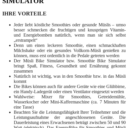
SIMULATOR
IHRE VORTEILE
Jeder liebt köstliche Smoothies oder gesunde Müslis – umso
besser schmecken die fruchtigen und knusprigen Vitamin-
und Energiebomben natürlich, wenn man sie sich selbst
„erstrampelt“
Denn um einen leckeren Smoothie, einen schmackhaften
Milchshake oder ein gesundes Vollkorn-Müsli genießen zu
können, muss erst ordentlich in die Pedale getreten werden
Der Müsli Bike Simulator bzw. Smoothie Bike Simulator
bringt Spaß, Fitness, Gesundheit und Ernährung gekonnt
zusammen
Natürlich ist wichtig, was in den Smoothie bzw. in das Müsli
kommt
Die Bikes können auch für andere Geräte wie eine Glühbirne,
ein Handy-Ladegerät oder einen Ventilator eingesetzt werden
Wahlweise: Mixer für Smoothies, Getreidemühle,
Wasserkocher oder Mini-Kaffeemaschine (ca. 7 Minuten für
eine Tasse)
Beachten Sie die Leistungsfähigkeit Ihrer Teilnehmer und die
Leistungsaufnahme der angeschlossenen Geräte. Die
Dauerleistung eines Erwachsenen beträgt zwischen 50 und 90
Watt (elektrisch). Das EnergyBike für Smoothies und Müsli