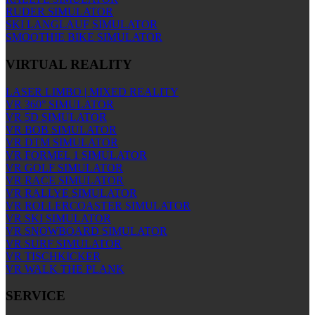
RUDER SIMULATOR
SKI LANGLAUF SIMULATOR
SMOOTHIE BIKE SIMULATOR
VIRTUAL REALITY
LASER LIMBO | MIXED REALITY
VR 360° SIMULATOR
VR 5D SIMULATOR
VR BOB SIMULATOR
VR DTM SIMULATOR
VR FORMEL 1 SIMULATOR
VR GOLF SIMULATOR
VR RACE SIMULATOR
VR RALLYE SIMULATOR
VR ROLLERCOASTER SIMULATOR
VR SKI SIMULATOR
VR SNOWBOARD SIMULATOR
VR SURF SIMULATOR
VR TISCHKICKER
VR WALK THE PLANK
SERVICE