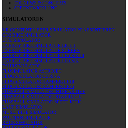
TOP NEWS & CONCEPTS
APP ENTWICKLUNG
SIMULATOREN
VR CONTENT UEBER SIMULATOR PRAESENTIEREN
CO2 BIKE SIMULATOR
DTM SIMULATOR
ENERGY BIKE SIMULATOR LICHT
ENERGY BIKE SIMULATOR SCREEN
ENERGY BIKE SIMULATOR PHYSIK III
ENERGY BIKE SIMULATOR PHYSIK
FAHRSIMULATOR
FLUSIMULATOR ASTROJET
FLUGSIMULATOR CESSNA
FLUGSIMULATOR KAMPFJET F18
FLUGSIMULATOR KAMPFJET F35
FUSSBALL SIMULATOR INTERAKTIVE
FUSSBALL SIMULATOR POWERKICK
FUSSBALL SIMULATOR SPEED KICK
LAUF SIMULATOR
MÜSLI BIKE SIMULATOR
PAC MAN SIMULATOR
RACE SIMULATOR
RALLYE SIMULATOR