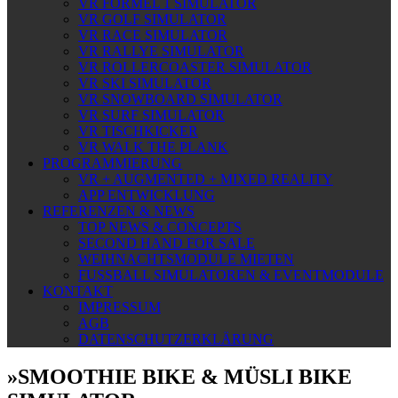
VR FORMEL 1 SIMULATOR
VR GOLF SIMULATOR
VR RACE SIMULATOR
VR RALLYE SIMULATOR
VR ROLLERCOASTER SIMULATOR
VR SKI SIMULATOR
VR SNOWBOARD SIMULATOR
VR SURF SIMULATOR
VR TISCHKICKER
VR WALK THE PLANK
PROGRAMMIERUNG
VR + AUGMENTED + MIXED REALITY
APP ENTWICKLUNG
REFERENZEN & NEWS
TOP NEWS & CONCEPTS
SECOND HAND FOR SALE
WEIHNACHTSMODULE MIETEN
FUSSBALL SIMULATOREN & EVENTMODULE
KONTAKT
IMPRESSUM
AGB
DATENSCHUTZERKLÄRUNG
»
SMOOTHIE BIKE & MÜSLI BIKE