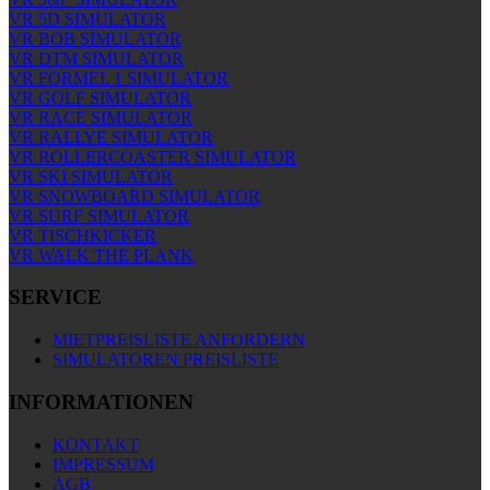
VR 5D SIMULATOR
VR BOB SIMULATOR
VR DTM SIMULATOR
VR FORMEL 1 SIMULATOR
VR GOLF SIMULATOR
VR RACE SIMULATOR
VR RALLYE SIMULATOR
VR ROLLERCOASTER SIMULATOR
VR SKI SIMULATOR
VR SNOWBOARD SIMULATOR
VR SURF SIMULATOR
VR TISCHKICKER
VR WALK THE PLANK
SERVICE
MIETPREISLISTE ANFORDERN
SIMULATOREN PREISLISTE
INFORMATIONEN
KONTAKT
IMPRESSUM
AGB