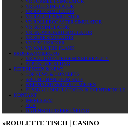
VR FORMEL 1 SIMULATOR
VR GOLF SIMULATOR
VR RACE SIMULATOR
VR RALLYE SIMULATOR
VR ROLLERCOASTER SIMULATOR
VR SKI SIMULATOR
VR SNOWBOARD SIMULATOR
VR SURF SIMULATOR
VR TISCHKICKER
VR WALK THE PLANK
PROGRAMMIERUNG
VR + AUGMENTED + MIXED REALITY
APP ENTWICKLUNG
REFERENZEN & NEWS
TOP NEWS & CONCEPTS
SECOND HAND FOR SALE
WEIHNACHTSMODULE MIETEN
FUSSBALL SIMULATOREN & EVENTMODULE
KONTAKT
IMPRESSUM
AGB
DATENSCHUTZERKLÄRUNG
»
ROULETTE TISCH | CASINO