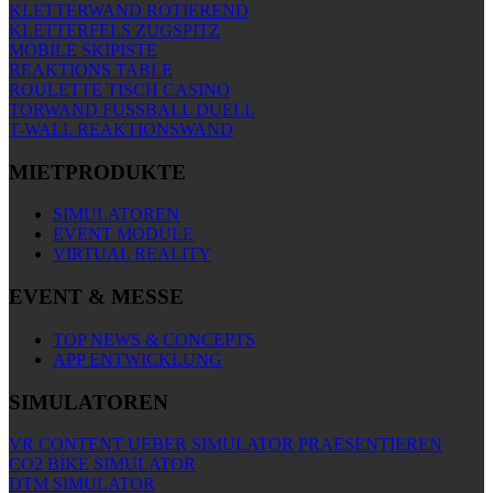
KLETTERWAND ROTIEREND
KLETTERFELS ZUGSPITZ
MOBILE SKIPISTE
REAKTIONS TABLE
ROULETTE TISCH CASINO
TORWAND FUSSBALL DUELL
T-WALL REAKTIONSWAND
MIETPRODUKTE
SIMULATOREN
EVENT MODULE
VIRTUAL REALITY
EVENT & MESSE
TOP NEWS & CONCEPTS
APP ENTWICKLUNG
SIMULATOREN
VR CONTENT UEBER SIMULATOR PRAESENTIEREN
CO2 BIKE SIMULATOR
DTM SIMULATOR