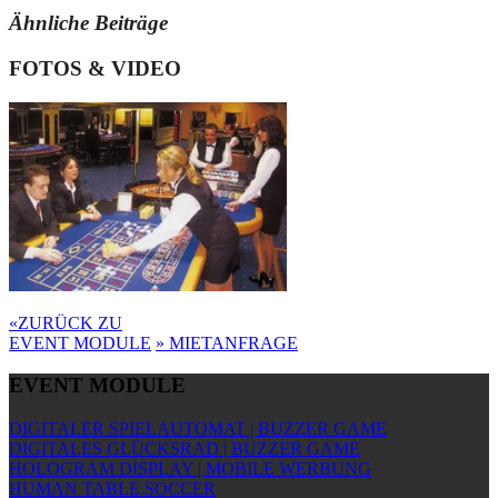
Ähnliche Beiträge
FOTOS & VIDEO
«
ZURÜCK ZU
EVENT MODULE
»
MIETANFRAGE
EVENT MODULE
DIGITALER SPIELAUTOMAT | BUZZER GAME
DIGITALES GLÜCKSRAD | BUZZER GAME
HOLOGRAM DISPLAY | MOBILE WERBUNG
HUMAN TABLE SOCCER