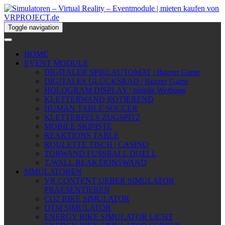
Toggle navigation
HOME
EVENT MODULE
DIGITALER SPIELAUTOMAT | Buzzer Game
DIGITALES GLÜCKSRAD | Buzzer Game
HOLOGRAM DISPLAY | mobile Werbung
KLETTERWAND ROTIEREND
HUMAN TABLE SOCCER
KLETTERFELS ZUGSPITZ
MOBILE SKIPISTE
REAKTIONS TABLE
ROULETTE TISCH | CASINO
TORWAND FUSSBALL DUELL
T-WALL REAKTIONSWAND
SIMULATOREN
VR CONTENT UEBER SIMULATOR
PRAESENTIEREN
CO2 BIKE SIMULATOR
DTM SIMULATOR
ENERGY BIKE SIMULATOR LICHT