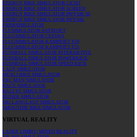
ENERGY BIKE SIMULATOR LICHT
ENERGY BIKE SIMULATOR SCREEN
ENERGY BIKE SIMULATOR PHYSIK III
ENERGY BIKE SIMULATOR PHYSIK
FAHRSIMULATOR
FLUSIMULATOR ASTROJET
FLUGSIMULATOR CESSNA
FLUGSIMULATOR KAMPFJET F18
FLUGSIMULATOR KAMPFJET F35
FUSSBALL SIMULATOR INTERAKTIVE
FUSSBALL SIMULATOR POWERKICK
FUSSBALL SIMULATOR SPEED KICK
LAUF SIMULATOR
MÜSLI BIKE SIMULATOR
PAC MAN SIMULATOR
RACE SIMULATOR
RALLYE SIMULATOR
RUDER SIMULATOR
SKI LANGLAUF SIMULATOR
SMOOTHIE BIKE SIMULATOR
VIRTUAL REALITY
LASER LIMBO | MIXED REALITY
VR 360° SIMULATOR