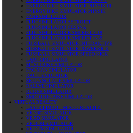
ENERGY BIKE SIMULATOR SCREEN
ENERGY BIKE SIMULATOR PHYSIK III
ENERGY BIKE SIMULATOR PHYSIK
FAHRSIMULATOR
FLUGSIMULATOR ASTROJET
FLUGSIMULATOR CESSNA
FLUGSIMULATOR KAMPFJET F-18
FLUGSIMULATOR KAMPFJET F-35
FUSSBALL SIMULATOR INTERAKTIVE
FUSSBALL SIMULATOR POWERKICK
FUSSBALL SIMULATOR SPEED KICK
LAUF SIMULATOR
MÜSLI BIKE SIMULATOR
PAC MAN SIMULATOR
RACE SIMULATOR
SKI LANGLAUF SIMULATOR
RALLYE SIMULATOR
RUDER SIMULATOR
SMOOTHIE BIKE SIMULATOR
VIRTUAL REALITY
LASER LIMBO – MIXED REALITY
VR 360° SIMULATOR
VR 5D SIMULATOR
VR BOB SIMULATOR
VR DTM SIMULATOR